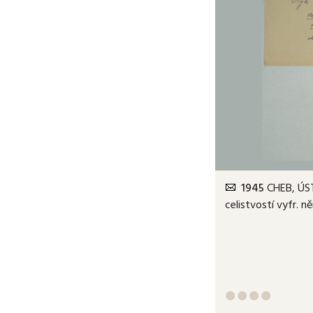
1945
CHEB, ÚST
celistvostí vyfr. 



