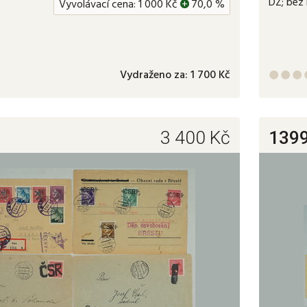
DZ; bez 
Vyvolávací cena:
1 000
Kč
+
70,0 %
Vydraženo za:
1 700 Kč



3 400
Kč
139