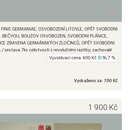
+1
FINIS GERMANIAE, OSVOBOZENÍ LITOVLE, OPĚT SVOBODNI
 N. BEČVOU, BOUZOV OSVOBOZEN, SVOBODNI PLÁNICE,
ICE ZBAVENA GERMÁNSKÝCH ZLOČINCŮ, OPĚT SVOBODNI
 sestava 7ks celistvostí s revolučními razítky; zachovalé
Vyvolávací cena:
600
Kč
+
16,7 %
Vydraženo za:
700 Kč
1
1 900
Kč