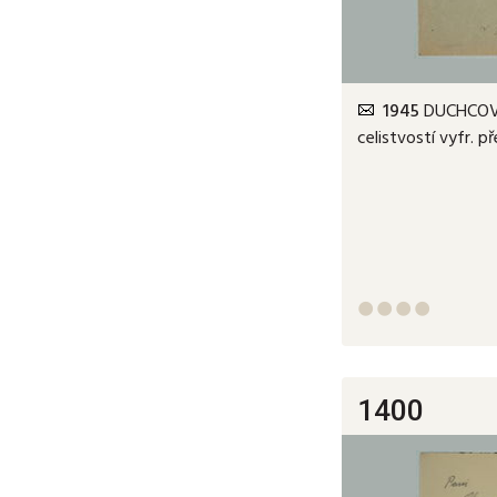
1945
DUCHCOV,
celistvostí vyfr. p




1400