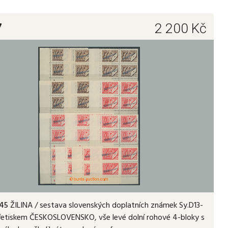
7
2 200
Kč
45
ŽILINA / sestava slovenských doplatních známek Sy.D13-
řetiskem ČESKOSLOVENSKO, vše levé dolní rohové 4-bloky s