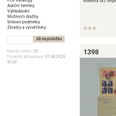
PDF katalogy
hodnota 5Kč ohyb
Aukční termíny
Vyhledávání
Možnosti dražby
Smluvní podmínky
Zkratky a vysvětlivky



Klientů online:
115
1398
Poslední aktualizace:
07.08.2026
15:00