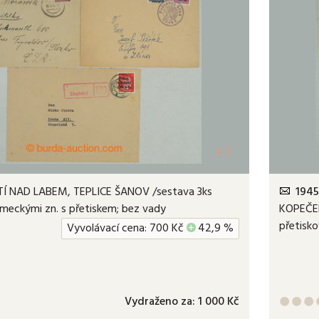
+1
Í NAD LABEM, TEPLICE ŠANOV /sestava 3ks
1945
německými zn. s přetiskem; bez vady
KOPEČEK
přetisko
Vyvolávací cena:
700
Kč
+
42,9 %
Vydraženo za:
1 000 Kč


