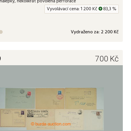
nálepky, několikrát povolená perforace
Vyvolávací cena:
1 200
Kč
+
83,3 %
Vydraženo za:
2 200 Kč

9
700
Kč