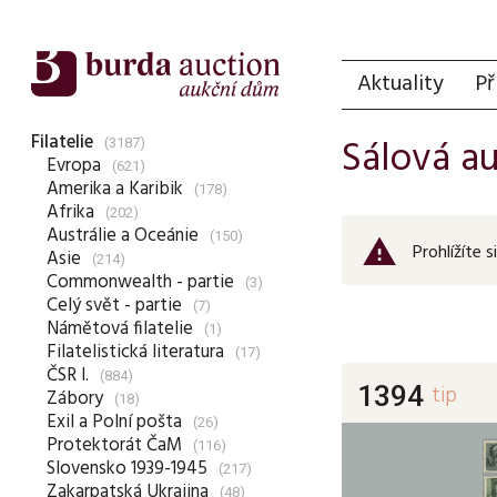
Aktuality
Př
Filatelie
Sálová a
(3187)
Evropa
(621)
Amerika a Karibik
(178)
Afrika
(202)
Austrálie a Oceánie
(150)
warning
Prohlížíte s
Asie
(214)
Commonwealth - partie
(3)
Celý svět - partie
(7)
Námětová filatelie
(1)
Filatelistická literatura
(17)
ČSR I.
(884)
1394
tip
Zábory
(18)
Exil a Polní pošta
(26)
Protektorát ČaM
(116)
Slovensko 1939-1945
(217)
Zakarpatská Ukrajina
(48)