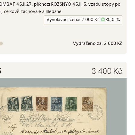
MBAT 45.II.27, příchozí ROZSNYÓ 45.III.5; vzadu stopy po
i, celkově zachovalé a hledané
Vyvolávací cena:
2 000
Kč
+
30,0 %
Vydraženo za:
2 600 Kč

5
3 400
Kč