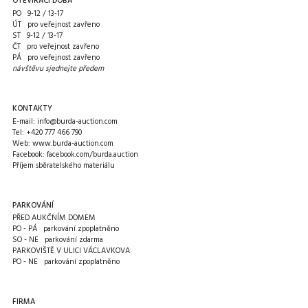
OTEVÍRACÍ DOBA
PO 9-12 / 13-17
ÚT pro veřejnost zavřeno
ST 9-12 / 13-17
ČT pro veřejnost zavřeno
PÁ pro veřejnost zavřeno
návštěvu sjednejte předem
KONTAKTY
E-mail:
info@burda-auction.com
Tel:
+420 777 466 790
Web:
www.burda-auction.com
Facebook:
facebook.com/burda.auction
Příjem sběratelského materiálu
PARKOVÁNÍ
PŘED AUKČNÍM DOMEM
PO - PÁ parkování zpoplatněno
SO - NE parkování zdarma
PARKOVIŠTĚ V ULICI VÁCLAVKOVA
PO - NE parkování zpoplatněno
FIRMA