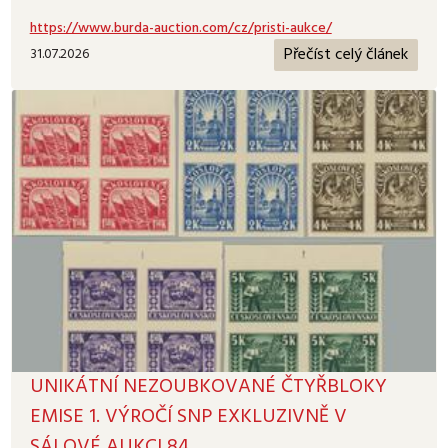
https://www.burda-auction.com/cz/pristi-aukce/
Přečíst celý článek
31.07.2026
UNIKÁTNÍ NEZOUBKOVANÉ ČTYŘBLOKY
EMISE 1. VÝROČÍ SNP EXKLUZIVNĚ V
SÁLOVÉ AUKCI 84