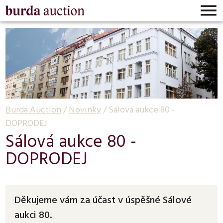

Burda Auction
/
Novinky
/
Sálová aukce 80 -
DOPRODEJ
Sálová aukce 80 -
DOPRODEJ
Děkujeme vám za účast v úspěšné Sálové
aukci 80.