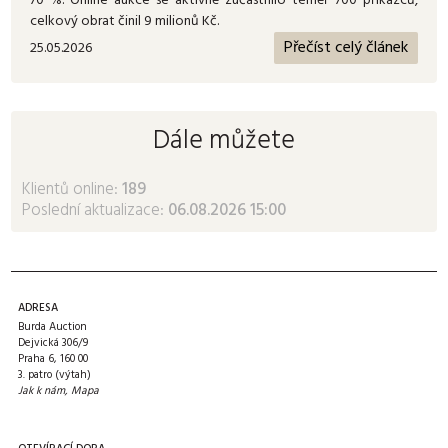
70 %. Online aukce se aktivně zúčastnilo téměř 700 příkazců,
celkový obrat činil 9 milionů Kč.
Přečíst celý článek
25.05.2026
Dále můžete
Klientů online:
189
Poslední aktualizace:
06.08.2026 15:00
ADRESA
Burda Auction
Dejvická 306/9
Praha 6, 160 00
3. patro (výtah)
Jak k nám
,
Mapa