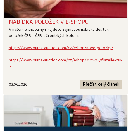
NABÍDKA POLOŽEK V E-SHOPU
V našem e-shopu nyní najdete zajímavou nabídku desítek
položek ČSR I., ČSR II. či britských kolonií.
https://www.burda-auction.com/cz/eshop/nove-polozky/
https://www.burda-auction.com/cz/eshop/show/3/filatelie-csr-
i/
Přečíst celý článek
03.06.2026