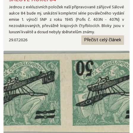
Jednou z exkluzivních položek naší připravované zářijové Sálové
aukce 84 bude mj. unikátní kompletní série poválečného vydání
emise 1. výročí SNP z roku 1945 (Pofis č. 403N - 407N) v
nezoubkovaných, převážně krajových čtyřblocích. Bloky jsou v
luxusní kvalitě a dosud nebyly sběratelům známy.
Přečíst celý článek
29.07.2026