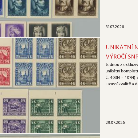
31.07.2026
UNIKÁTNÍ 
VÝROČÍ SNP
Jednou z exkluziv
unikátní kompletn
č. 403N - 407N) 
luxusní kvalitě a
29.07.2026