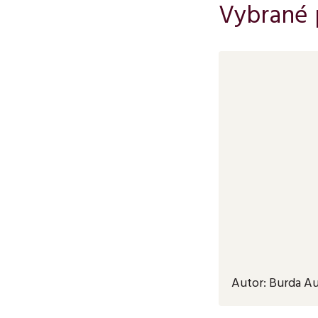
Vybrané p
Autor:
Burda Auc