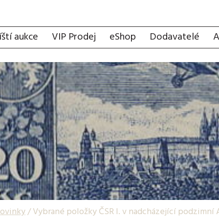
íští aukce
VIP Prodej
eShop
Dodavatelé
A
ovinky
/
Vybrané položky ČSR I. v nadcházející podzimní 