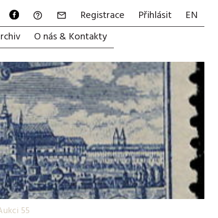
Registrace
Přihlásit
EN


rchiv
O nás & Kontakty
Aukci 55