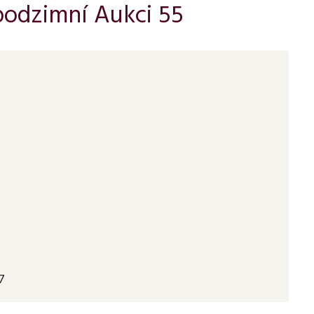
podzimní Aukci 55
7