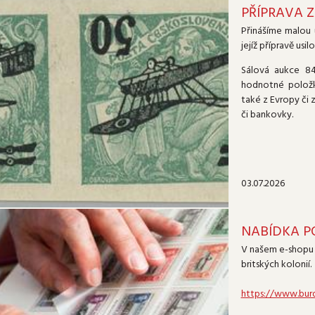
PŘÍPRAVA Z
Přinášíme malou 
jejíž přípravě usi
Sálová aukce 84
hodnotné položky
také z Evropy či
či bankovky.
03.07.2026
NABÍDKA P
V našem e-shopu n
britských kolonií.
https://www.bur