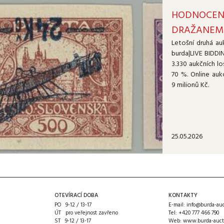
HODNOCENÍ
DRAŽANEM
Letošní druhá au
burda|LIVE BIDDI
3.330 aukčních lo
70 %. Online auk
9 milionů Kč.
25.05.2026
OTEVÍRACÍ DOBA
KONTAKTY
PO 9-12 / 13-17
E-mail:
info@burda-auc
ÚT pro veřejnost zavřeno
Tel:
+420 777 466 790
ST 9-12 / 13-17
Web:
www.burda-auct