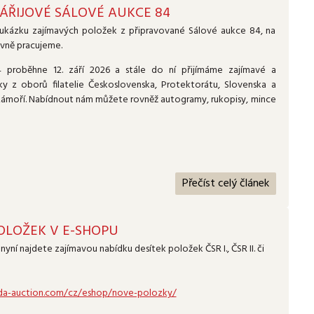
ÁŘIJOVÉ SÁLOVÉ AUKCE 84
ukázku zajímavých položek z připravované Sálové aukce 84, na
lovně pracujeme.
 proběhne 12. září 2026 a stále do ní přijímáme zajímavé a
 z oborů filatelie Československa, Protektorátu, Slovenska a
 zámoří. Nabídnout nám můžete rovněž autogramy, rukopisy, mince
Přečíst celý článek
OLOŽEK V E-SHOPU
yní najdete zajímavou nabídku desítek položek ČSR I., ČSR II. či
da-auction.com/cz/eshop/nove-polozky/