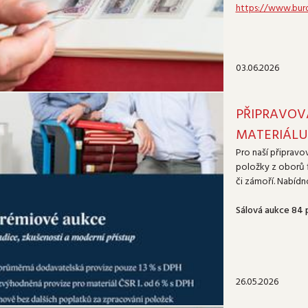
https://www.burd
03.06.2026
PŘIPRAVOV
MATERIÁLU
Pro naší připrav
položky z oborů f
či zámoří. Nabíd
Sálová aukce 84 
26.05.2026