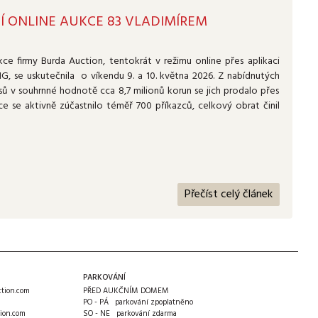
 ONLINE AUKCE 83 VLADIMÍREM
kce firmy Burda Auction, tentokrát v režimu online přes aplikaci
NG, se uskutečnila o víkendu 9. a 10. května 2026. Z nabídnutých
sů v souhrnné hodnotě cca 8,7 milionů korun se jich prodalo přes
ce se aktivně zúčastnilo téměř 700 příkazců, celkový obrat činil
Přečíst celý článek
PARKOVÁNÍ
tion.com
PŘED AUKČNÍM DOMEM
PO - PÁ parkování zpoplatněno
ion.com
SO - NE parkování zdarma