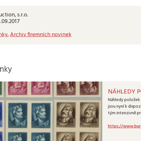
ction, s.r.o.
9.09.2017
nky
,
Archiv firemních novinek
nky
NÁHLEDY P
Náhledy položek 
jsou nyní k dispo
tým intenzivně pr
https://www.burd