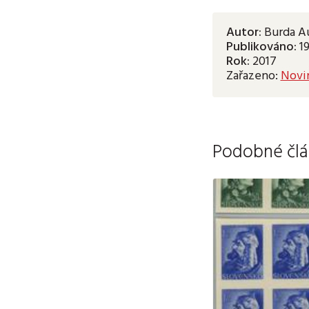
Autor:
Burda Au
Publikováno:
1
Rok:
2017
Zařazeno:
Novi
Podobné člá