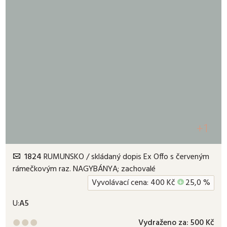
+1
1824
RUMUNSKO / skládaný dopis Ex Offo s červeným
rámečkovým raz. NAGYBÁNYA; zachovalé
Vyvolávací cena:
400
Kč
+
25,0 %
U:
A5
Vydraženo za:
500 Kč


