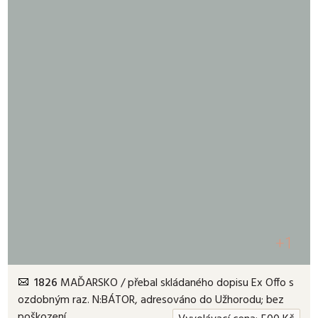
+1
1826
MAĎARSKO / přebal skládaného dopisu Ex Offo s
ozdobným raz. N:BÁTOR, adresováno do Užhorodu; bez
poškození