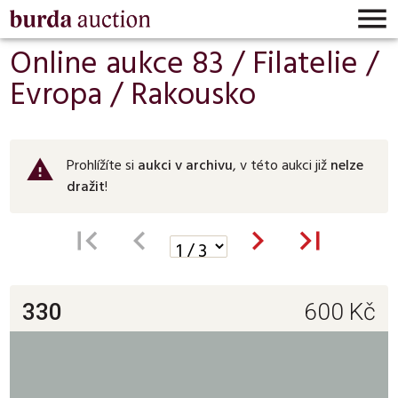

Online aukce 83 /
Filatelie
/
Evropa
/
Rakousko
Prohlížíte si
aukci v archivu
, v této aukci již
nelze
warning
dražit
!




330
600
Kč