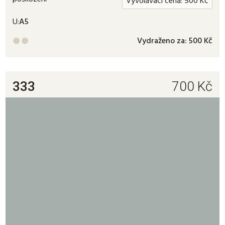
Vyvolávací cena:
500
Kč
U:
A5
Vydraženo za:
500 Kč


333
700
Kč