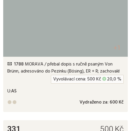
+1
1788
MORAVA / přebal dopis s ručně psaným Von
Brünn, adresováno do Pezinku (Bösing), ER + R; zachovalé
Vyvolávací cena:
500
Kč
+
20,0 %
U:
A5
Vydraženo za:
600 Kč


331
500
Kč