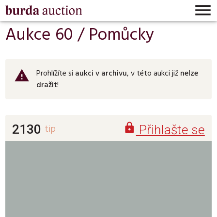

Aukce 60 /
Pomůcky
Prohlížíte si
aukci v archivu
, v této aukci již
nelze
warning
dražit
!

2130
tip
Přihlašte se