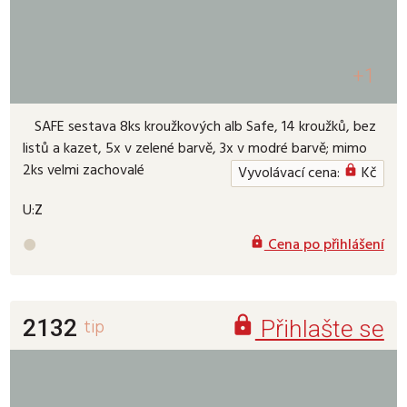
+1
SAFE sestava 8ks kroužkových alb Safe, 14 kroužků, bez
listů a kazet, 5x v zelené barvě, 3x v modré barvě; mimo
2ks velmi zachovalé
Vyvolávací cena:
Kč

U:
Z
Cena po přihlášení



2132
tip
Přihlašte se