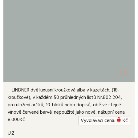
+1
LINDNER dvě luxusní kroužková alba v kazetách, (18-
kroužkové), v každém 50 průhledných listů Nr.802 204,
pro uložení aršíků, 10-bloků nebo dopisů, obě ve stejné
vínově červené barvě; nepoužité jako nové, nákupní cena
8.000Kč
Vyvolávací cena:
Kč

U:
Z