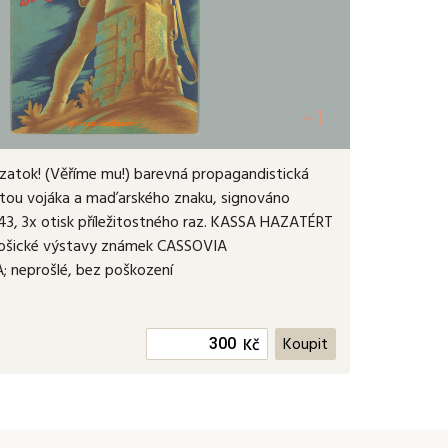
+1
zatok! (Věříme mu!) barevná propagandistická
uetou vojáka a maďarského znaku, signováno
43, 3x otisk příležitostného raz. KASSA HAZATÉRT
Košické výstavy známek CASSOVIA
 neprošlé, bez poškození
Kč