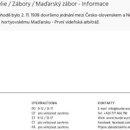
elie / Zábory / Maďarský zábor - Informace
odě bylo 2. 11. 1938 dovršeno jednání mezi Česko-slovenskem a N
 hortyovskému Maďarsku - První vídeňská arbitráž.
OTEVÍRACÍ DOBA
KONTAKTY
PO 9-12 / 13-17
E-mail:
info@burda-auc
ÚT pro veřejnost zavřeno
Tel:
+420 777 466 790
ST 9-12 / 13-17
Web:
www.burda-auct
ČT pro veřejnost zavřeno
Facebook:
facebook.co
PÁ pro veřejnost zavřeno
Příjem sběratelského m