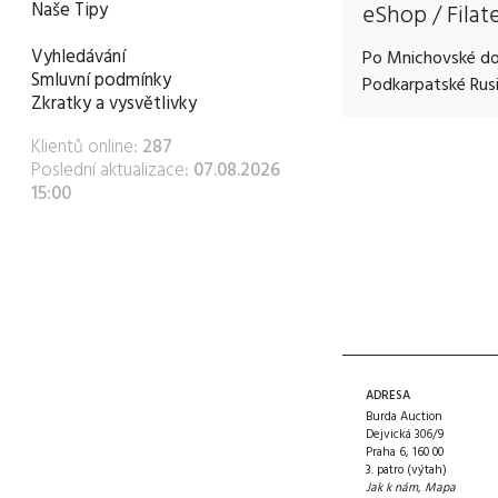
Naše Tipy
eShop / Filat
Vyhledávání
Po Mnichovské doh
Smluvní podmínky
Podkarpatské Rusi
Zkratky a vysvětlivky
Klientů online:
287
Poslední aktualizace:
07.08.2026
15:00
ADRESA
Burda Auction
Dejvická 306/9
Praha 6, 160 00
3. patro (výtah)
Jak k nám
,
Mapa