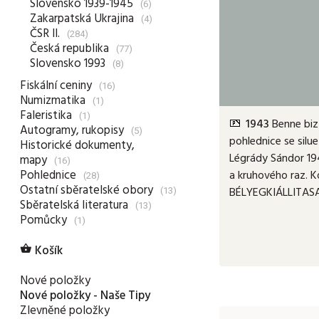
Slovensko 1939-1945
(6)
Zakarpatská Ukrajina
(4)
ČSR II.
(284)
Česká republika
(77)
Slovensko 1993
(8)
Fiskální ceniny
(16)
Numizmatika
(1)
Faleristika
(1)
1943
Benne biz
Autogramy, rukopisy
(5)
pohlednice se sil
Historické dokumenty,
Légrády Sándor 19
mapy
(16)
Pohlednice
a kruhového raz. 
(28)
Ostatní sběratelské obory
BÉLYEGKIÁLLITASA;
(13)
Sběratelská literatura
(13)
Pomůcky
(1)
Košík

Nové položky
Nové položky - Naše Tipy
Zlevněné položky