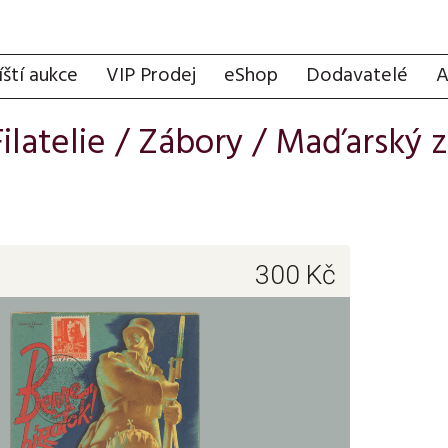
íští aukce
VIP Prodej
eShop
Dodavatelé
A
Filatelie
/
Zábory
/
Maďarský z
300
Kč