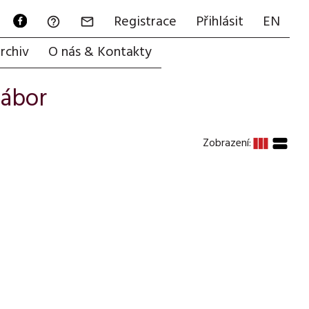
Registrace
Přihlásit
EN


rchiv
O nás & Kontakty
ábor
view_column
view_stream
Zobrazení: