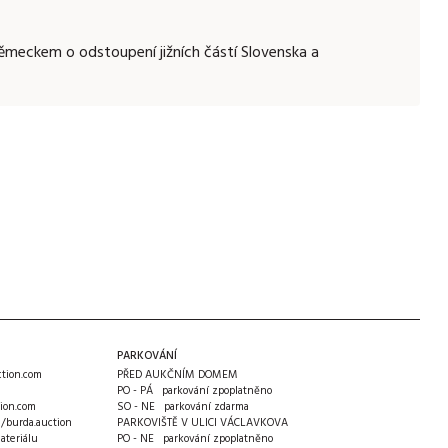
ěmeckem o odstoupení jižních částí Slovenska a
PARKOVÁNÍ
tion.com
PŘED AUKČNÍM DOMEM
PO - PÁ parkování zpoplatněno
ion.com
SO - NE parkování zdarma
m/burda.auction
PARKOVIŠTĚ V ULICI VÁCLAVKOVA
ateriálu
PO - NE parkování zpoplatněno