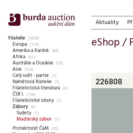
Aktuality
Př
Filatelie
eShop /
(1039)
Evropa
(179)
Amerika a Karibik
(84)
Afrika
(61)
Austrálie a Oceánie
(29)
Asie
(120)
Celý svět - partie
(1)
226808
Námětová filatelie
(1)
Filatelistická literatura
(4)
ČSR I.
(156)
Filatelistické obory
(1)
Zábory
(2)
Sudety
(1)
Maďarský zábor
(1)
Protektorát ČaM
(22)