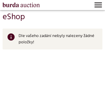

eShop
Dle vašeho zadání nebyly nalezeny žádné
info
položky!