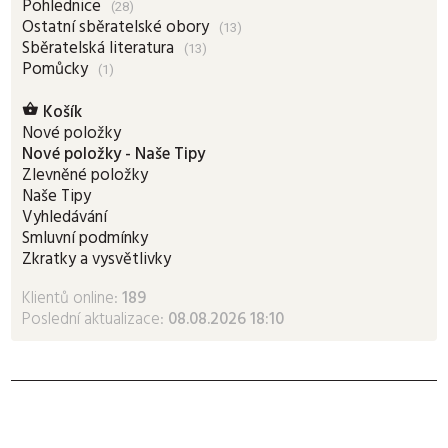
Pohlednice
(28)
Ostatní sběratelské obory
(13)
Sběratelská literatura
(13)
Pomůcky
(1)
Košík

Nové položky
Nové položky - Naše Tipy
Zlevněné položky
Naše Tipy
Vyhledávání
Smluvní podmínky
Zkratky a vysvětlivky
Klientů online:
189
Poslední aktualizace:
08.08.2026 18:10
ADRESA
Burda Auction