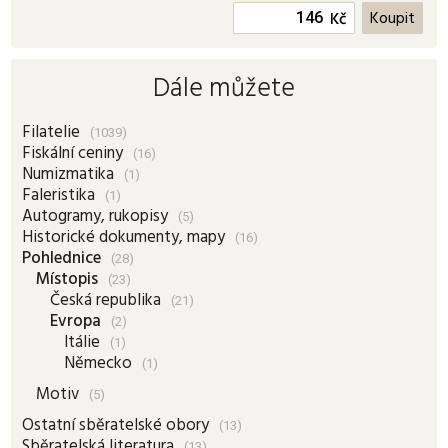
Kč
Dále můžete
Filatelie
(1039)
Fiskální ceniny
(16)
Numizmatika
(1)
Faleristika
(1)
Autogramy, rukopisy
(5)
Historické dokumenty, mapy
(16)
Pohlednice
(28)
Místopis
(23)
Česká republika
(21)
Evropa
(2)
Itálie
(1)
Německo
(1)
Motiv
(5)
Ostatní sběratelské obory
(13)
Sběratelská literatura
(13)