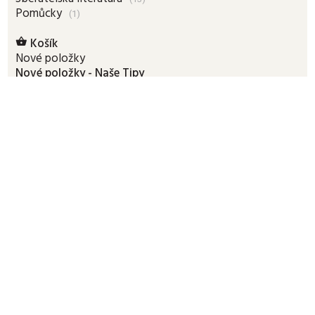
Pomůcky
(1)
Košík

Nové položky
Nové položky - Naše Tipy
Zlevněné položky
Naše Tipy
Vyhledávání
Smluvní podmínky
Zkratky a vysvětlivky
Klientů online:
331
Poslední aktualizace:
06.08.2026 19:50
ADRESA
Burda Auction
Dejvická 306/9
Praha 6, 160 00
3. patro (výtah)