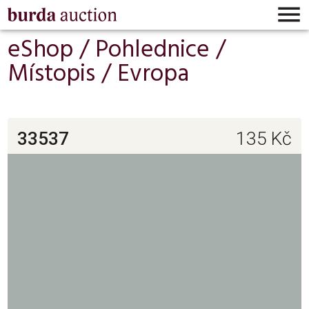

eShop /
Pohlednice
/
Místopis
/
Evropa
33537
135
Kč