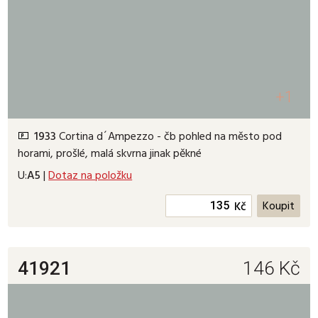
+1
1933
Cortina d´Ampezzo - čb pohled na město pod
horami, prošlé, malá skvrna jinak pěkné
U:
A5
|
Dotaz na položku
Kč
41921
146
Kč