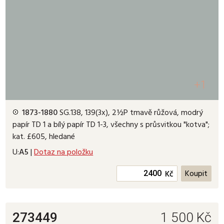
+1
1873-1880
SG.138, 139(3x), 2½P tmavě růžová, modrý
papír TD 1 a bílý papír TD 1-3, všechny s průsvitkou "kotva";
kat. £605, hledané
U:
A5
|
Dotaz na položku
Kč
273449
1 500
Kč