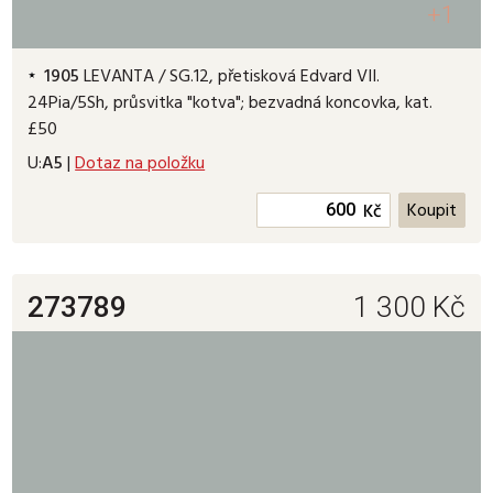
+1
1905
LEVANTA / SG.12, přetisková Edvard VII.
24Pia/5Sh, průsvitka "kotva"; bezvadná koncovka, kat.
£50
U:
A5
|
Dotaz na položku
Kč
273789
1 300
Kč