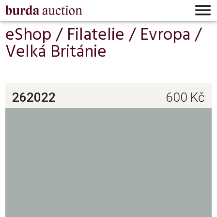

eShop /
Filatelie
/
Evropa
/
Velká Británie
262022
600
Kč