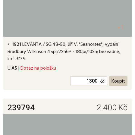
+1
1921
LEVANTA / SG.48-50, Jiří V. "Seahorses", vydání
Bradbury Wilkinson 45pi/2Sh6P - 180pi/10Sh; bezvadné,
kat. £135
U:
A5
|
Dotaz na položku
Kč
239794
2 400
Kč