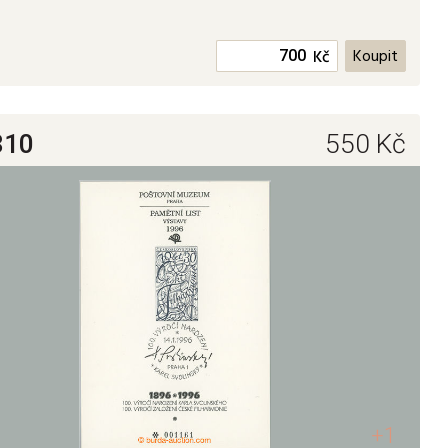
Kč
810
550
Kč
+1