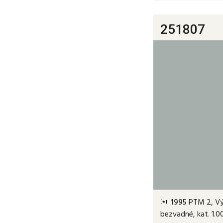
251807
1995
PTM 2, Výs
bezvadné, kat. 1.0