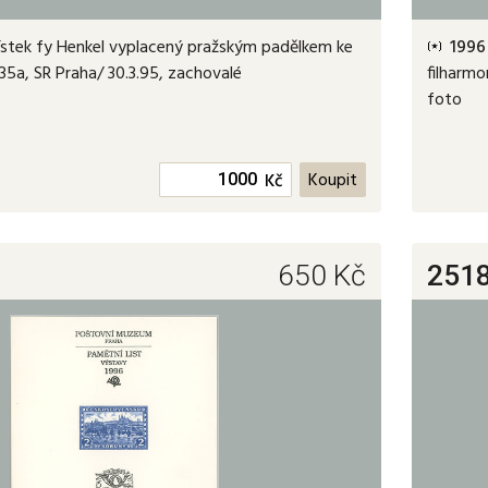
ístek fy Henkel vyplacený pražským padělkem ke
1996
5a, SR Praha/ 30.3.95, zachovalé
filharmo
foto
Kč
650
Kč
251