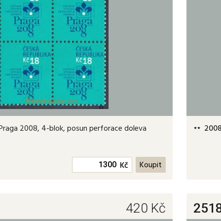
Praga 2008, 4-blok, posun perforace doleva
200
Kč
420
Kč
251