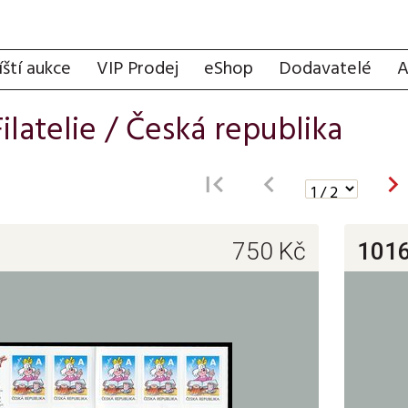
íští aukce
VIP Prodej
eShop
Dodavatelé
A
Filatelie
/
Česká republika


750
Kč
101