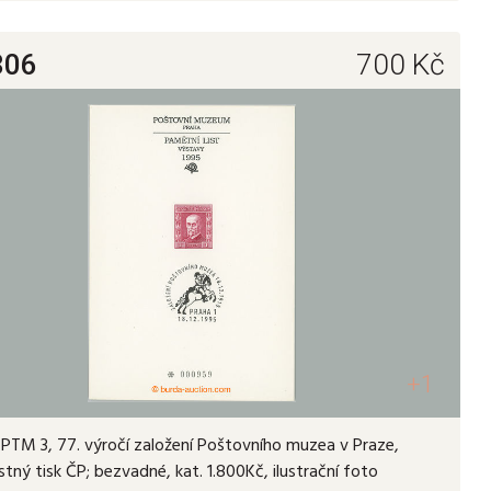
806
700
Kč
+1
PTM 3, 77. výročí založení Poštovního muzea v Praze,
ostný tisk ČP; bezvadné, kat. 1.800Kč, ilustrační foto