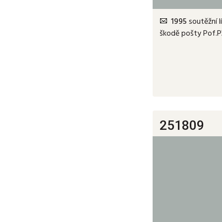
1995
soutěžní l
škodě pošty Pof.P3
251809