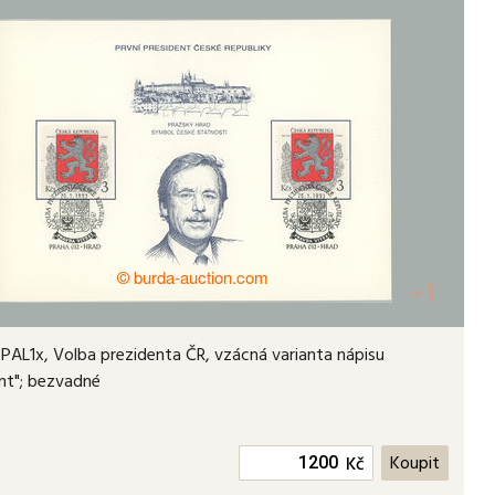
+1
PAL1x, Volba prezidenta ČR, vzácná varianta nápisu
nt"; bezvadné
Kč