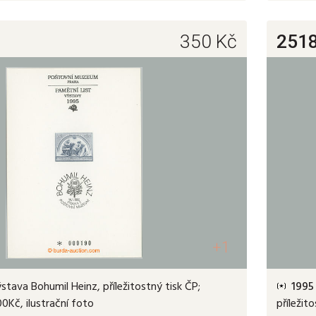
350
Kč
251
+1
tava Bohumil Heinz, příležitostný tisk ČP;
1995
00Kč, ilustrační foto
příležit