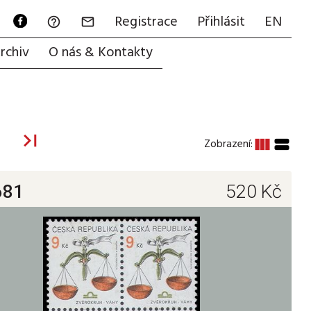
Registrace
Přihlásit
EN


rchiv
O nás & Kontakty


view_column
view_stream
Zobrazení:
681
520
Kč