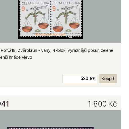
Pof.218, Zvěrokruh - váhy, 4-blok, výraznější posun zelené
enší hnědé vlevo
Kč
941
1 800
Kč