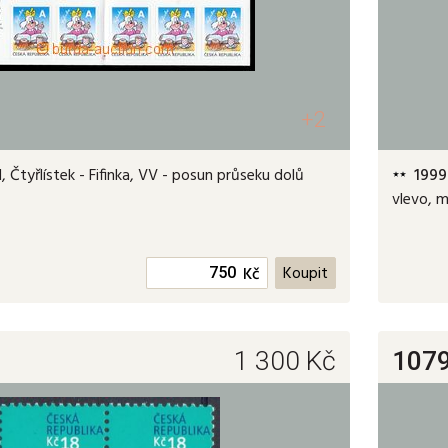
+2
 Čtyřlístek - Fifinka, VV - posun průseku dolů
1999
vlevo, m
Kč
1 300
Kč
107