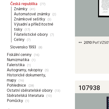
Česká republika
(77)
Známky
(41)
Automatové známky
(2)
Známkové sešitky
(3)
Výsadní a příležitostné
tisky
(17)
Filatelistické obory
(7)
Celiny
(7)
2010
Pof.VZS01,
Slovensko 1993
(8)
Fiskální ceniny
(16)
Numizmatika
(1)
Faleristika
(1)
Autogramy, rukopisy
(5)
Historické dokumenty,
mapy
(16)
Pohlednice
(28)
107938
Ostatní sběratelské obory
(13)
Sběratelská literatura
(13)
Pomůcky
(1)