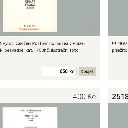
+1
 výročí založení Poštovního muzea v Praze,
1997
ČP; bezvadné, kat. 1.700Kč, ilustrační foto
příležit
Kč
400
Kč
251