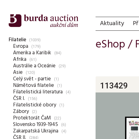
Aktuality
Př
Filatelie
eShop /
(1039)
Evropa
(179)
Amerika a Karibik
(84)
Afrika
(61)
Austrálie a Oceánie
(29)
Asie
(120)
Celý svět - partie
(1)
113429
Námětová filatelie
(1)
Filatelistická literatura
(4)
ČSR I.
(156)
Filatelistické obory
(1)
Zábory
(2)
Protektorát ČaM
(22)
Slovensko 1939-1945
(6)
Zakarpatská Ukrajina
(4)
ČSR II.
(284)