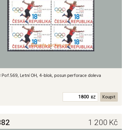
8
Pof.569, Letní OH, 4-blok, posun perforace doleva
Kč
882
1 200
Kč