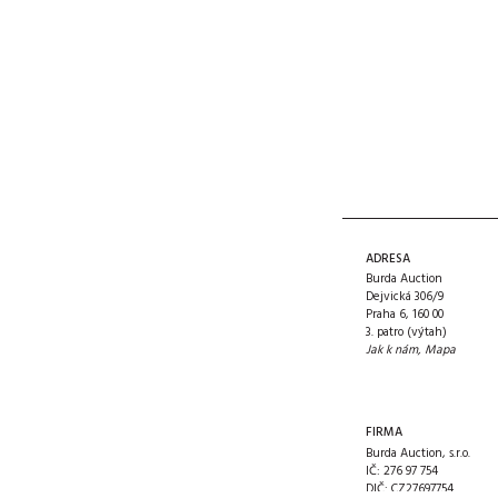
ADRESA
Burda Auction
Dejvická 306/9
Praha 6, 160 00
3. patro (výtah)
Jak k nám
,
Mapa
FIRMA
Burda Auction, s.r.o.
IČ: 276 97 754
DIČ: CZ27697754