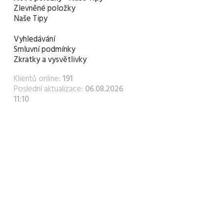
Zlevněné položky
Naše Tipy
Vyhledávání
Smluvní podmínky
Zkratky a vysvětlivky
Klientů online:
191
Poslední aktualizace:
06.08.2026
11:10