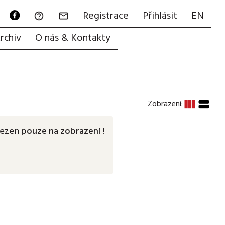
Registrace
Přihlásit
EN


rchiv
O nás & Kontakty
view_column
view_stream
Zobrazení:
mezen
pouze na zobrazení
!