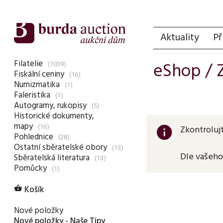
Aktuality
Př
Filatelie
eShop / 
(1039)
Fiskální ceniny
(16)
Numizmatika
(1)
Faleristika
(1)
Autogramy, rukopisy
(5)
Historické dokumenty,
mapy
(16)
Zkontroluj
info
Pohlednice
(28)
Ostatní sběratelské obory
(13)
Dle vašeho
Sběratelská literatura
(13)
Pomůcky
(1)
Košík

Nové položky
Nové položky - Naše Tipy