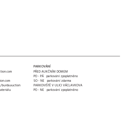
PARKOVÁNÍ
tion.com
PŘED AUKČNÍM DOMEM
PO - PÁ parkování zpoplatněno
ion.com
SO - NE parkování zdarma
m/burda.auction
PARKOVIŠTĚ V ULICI VÁCLAVKOVA
ateriálu
PO - NE parkování zpoplatněno