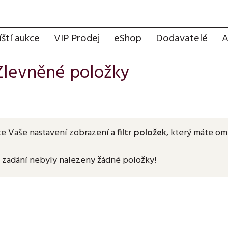
íští aukce
VIP Prodej
eShop
Dodavatelé
A
Zlevněné položky
te Vaše nastavení zobrazení a
filtr položek
, který máte o
 zadání nebyly nalezeny žádné položky!