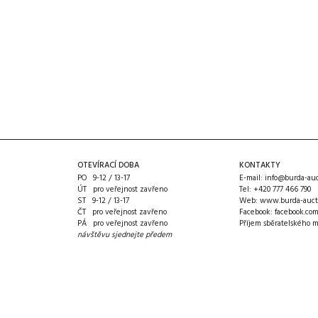
OTEVÍRACÍ DOBA
KONTAKTY
PO 9-12 / 13-17
E-mail:
info@burda-auc
ÚT pro veřejnost zavřeno
Tel:
+420 777 466 790
ST 9-12 / 13-17
Web:
www.burda-auct
ČT pro veřejnost zavřeno
Facebook:
facebook.co
PÁ pro veřejnost zavřeno
Příjem sběratelského m
návštěvu sjednejte předem