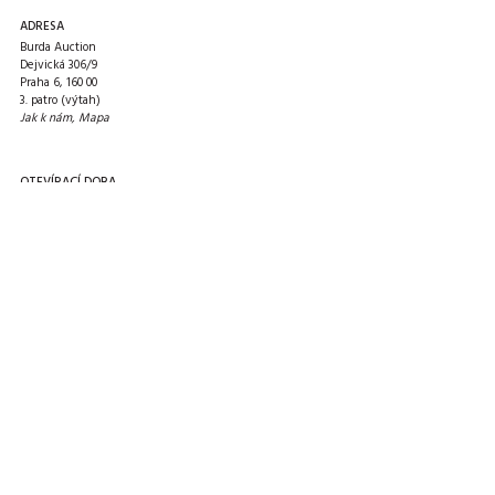
ADRESA
Burda Auction
Dejvická 306/9
Praha 6, 160 00
3. patro (výtah)
Jak k nám
,
Mapa
OTEVÍRACÍ DOBA
PO 9-12 / 13-17
ÚT pro veřejnost zavřeno
ST 9-12 / 13-17
ČT pro veřejnost zavřeno
PÁ pro veřejnost zavřeno
návštěvu sjednejte předem
KONTAKTY
E-mail:
info@burda-auction.com
Tel:
+420 777 466 790
Web:
www.burda-auction.com
Facebook:
facebook.com/burda.auction
Příjem sběratelského materiálu