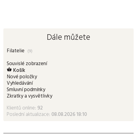
Dále můžete
Filatelie
(9)
Souvislé zobrazení
Košík

Nové položky
Vyhledávání
Smluvní podmínky
Zkratky a vysvětlivky
Klientů online:
92
Poslední aktualizace:
08.08.2026 18:10