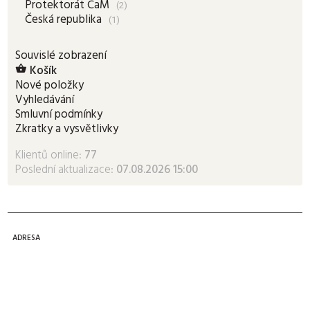
Protektorát ČaM
(2)
Česká republika
(1)
Souvislé zobrazení
Košík

Nové položky
Vyhledávání
Smluvní podmínky
Zkratky a vysvětlivky
Klientů online:
77
Poslední aktualizace:
07.08.2026 15:00
ADRESA
Burda Auction
Dejvická 306/9
Praha 6, 160 00
3. patro (výtah)
Jak k nám
,
Mapa