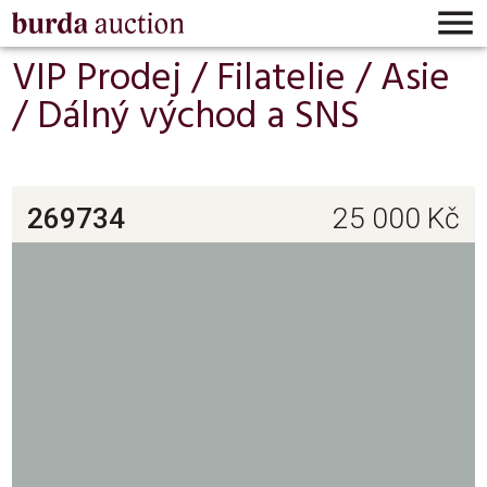

VIP Prodej /
Filatelie
/
Asie
/
Dálný východ a SNS
269734
25 000
Kč