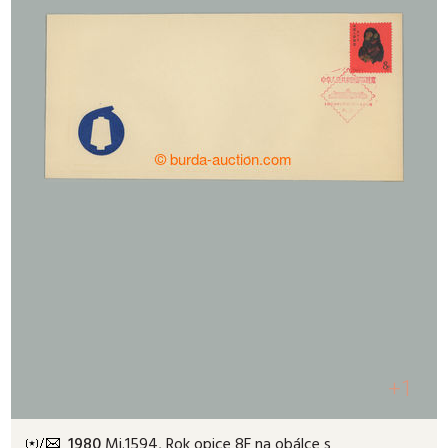
+1
1980
Mi.1594, Rok opice 8F na obálce s