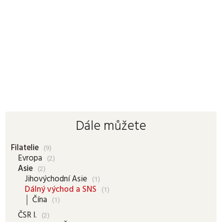
Dále můžete
Filatelie
(9)
Evropa
(2)
Asie
(2)
Jihovýchodní Asie
(1)
Dálný východ a SNS
(1)
Čína
(1)
ČSR I.
(2)