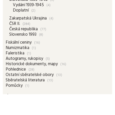
Vydání 1939-1945
(4)
Doplatní
(2)
Zakarpatská Ukrajina
(4)
ČSR II.
(284)
Česká republika
(77)
Slovensko 1993
(8)
Fiskální ceniny
(16)
Numizmatika
(1)
Faleristika
(1)
Autogramy, rukopisy
(5)
Historické dokumenty, mapy
(16)
Pohlednice
(28)
Ostatní sběratelské obory
(13)
Sběratelská literatura
(13)
Pomůcky
(1)
Košík

Nové položky
Nové položky - Naše Tipy
Zlevněné položky