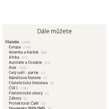
Dále můžete
Filatelie
(1039)
Evropa
(179)
Amerika a Karibik
(84)
Afrika
(61)
Austrálie a Oceánie
(29)
Asie
(120)
Celý svět - partie
(1)
Námětová filatelie
(1)
Filatelistická literatura
(4)
ČSR I.
(156)
Filatelistické obory
(1)
Zábory
(2)
Protektorát ČaM
(22)
Slovensko 1939-1945
(6)