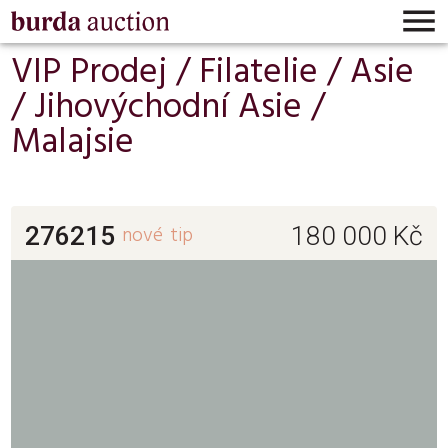

VIP Prodej /
Filatelie
/
Asie
/
Jihovýchodní Asie
/
Malajsie
276215
nové
tip
180 000
Kč