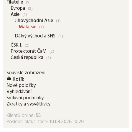
Filatelie
(9)
Evropa
(2)
Asie
(2)
Jihovýchodní Asie
(1)
Malajsie
(1)
Dálný východ a SNS
(1)
ČSR I.
(2)
Protektorát ČaM
(2)
Česká republika
(1)
Souvislé zobrazení
Košík

Nové položky
Vyhledávání
Smluvní podmínky
Zkratky a vysvětlivky
Klientů online:
55
Poslední aktualizace:
10.08.2026 10:20