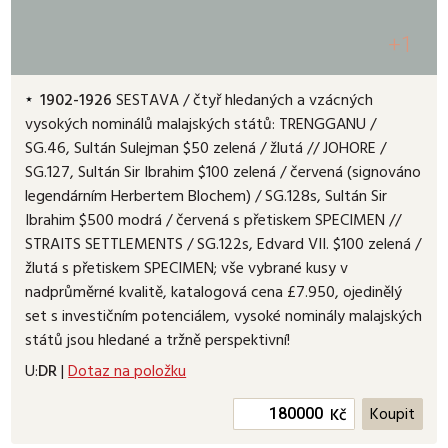
+1
1902-1926
SESTAVA / čtyř hledaných a vzácných
vysokých nominálů malajských států: TRENGGANU /
SG.46, Sultán Sulejman $50 zelená / žlutá // JOHORE /
SG.127, Sultán Sir Ibrahim $100 zelená / červená (signováno
legendárním Herbertem Blochem) / SG.128s, Sultán Sir
Ibrahim $500 modrá / červená s přetiskem SPECIMEN //
STRAITS SETTLEMENTS / SG.122s, Edvard VII. $100 zelená /
žlutá s přetiskem SPECIMEN; vše vybrané kusy v
nadprůměrné kvalitě, katalogová cena £7.950, ojedinělý
set s investičním potenciálem, vysoké nominály malajských
států jsou hledané a tržně perspektivní!
U:
DR
|
Dotaz na položku
Kč