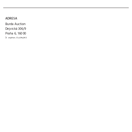
ADRESA
Burda Auction
Dejvická 306/9
Praha 6, 160 00
3. patro (výtah)
Jak k nám
,
Mapa
OTEVÍRACÍ DOBA
PO 9-12 / 13-17
ÚT pro veřejnost zavřeno
ST 9-12 / 13-17
ČT pro veřejnost zavřeno
PÁ pro veřejnost zavřeno
návštěvu sjednejte předem
KONTAKTY
E-mail:
info@burda-auction.com
Tel:
+420 777 466 790
Web:
www.burda-auction.com
Facebook:
facebook.com/burda.auction
Příjem sběratelského materiálu