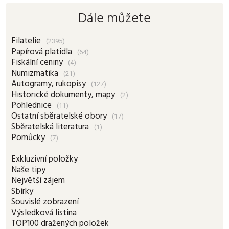
Dále můžete
Filatelie
(2395)
Papírová platidla
(64)
Fiskální ceniny
(4)
Numizmatika
(21)
Autogramy, rukopisy
(127)
Historické dokumenty, mapy
(2)
Pohlednice
(11)
Ostatní sběratelské obory
(17)
Sběratelská literatura
(1)
Pomůcky
(7)
Exkluzivní položky
Naše tipy
Největší zájem
Sbírky
Souvislé zobrazení
Výsledková listina
TOP100 dražených položek