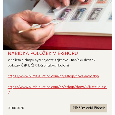
NABÍDKA POLOŽEK V E-SHOPU
V našem e-shopu nyní najdete zajímavou nabídku desítek
položek ČSR I., ČSR II. či britských kolonií.
https://www.burda-auction.com/cz/eshop/nove-polozky/
https://www.burda-auction.com/cz/eshop/show/3/filatelie-csr-
i/
Přečíst celý článek
03.06.2026