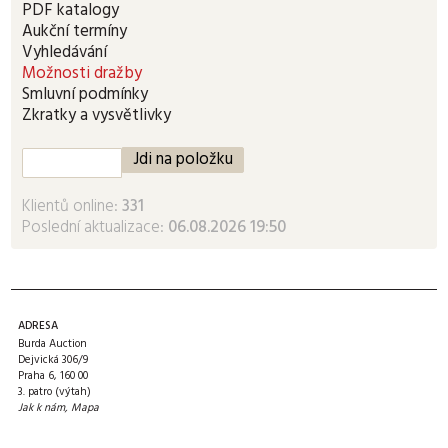
PDF katalogy
Aukční termíny
Vyhledávání
Možnosti dražby
Smluvní podmínky
Zkratky a vysvětlivky
Klientů online:
331
Poslední aktualizace:
06.08.2026 19:50
ADRESA
Burda Auction
Dejvická 306/9
Praha 6, 160 00
3. patro (výtah)
Jak k nám
,
Mapa