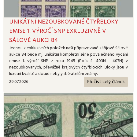
UNIKÁTNÍ NEZOUBKOVANÉ ČTYŘBLOKY
EMISE 1. VÝROČÍ SNP EXKLUZIVNĚ V
SÁLOVÉ AUKCI 84
Jednou z exkluzivních položek naší připravované zářijové Sálové
aukce 84 bude mj. unikátní kompletní série poválečného vydání
emise 1. výročí SNP z roku 1945 (Pofis č. 403N - 407N) v
nezoubkovaných, převážně krajových čtyřblocích. Bloky jsou v
luxusní kvalitě a dosud nebyly sběratelům známy.
Přečíst celý článek
29.07.2026