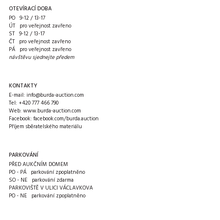
OTEVÍRACÍ DOBA
PO 9-12 / 13-17
ÚT pro veřejnost zavřeno
ST 9-12 / 13-17
ČT pro veřejnost zavřeno
PÁ pro veřejnost zavřeno
návštěvu sjednejte předem
KONTAKTY
E-mail:
info@burda-auction.com
Tel:
+420 777 466 790
Web:
www.burda-auction.com
Facebook:
facebook.com/burda.auction
Příjem sběratelského materiálu
PARKOVÁNÍ
PŘED AUKČNÍM DOMEM
PO - PÁ parkování zpoplatněno
SO - NE parkování zdarma
PARKOVIŠTĚ V ULICI VÁCLAVKOVA
PO - NE parkování zpoplatněno