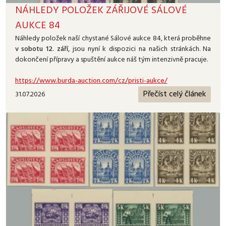
NÁHLEDY POLOŽEK ZÁŘIJOVÉ SÁLOVÉ
AUKCE 84
Náhledy položek naší chystané Sálové aukce 84, která proběhne
v sobotu 12. září,
jsou nyní k dispozici na našich stránkách. Na
dokončení přípravy a spuštění aukce náš tým intenzivně pracuje.
https://www.burda-auction.com/cz/pristi-aukce/
Přečíst celý článek
31.07.2026